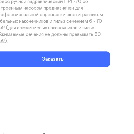
ресс ручной гидравлический ПРГ-70 со 
строенным насосом предназначен для 
рофессиональной опрессовки шестигранником 
абельных наконечников и гильз сечением 6 - 70 
м2 (для алюминиевых наконечников и гильз 
бжимаемые сечения не должны превышать 50 
м2).
Заказать