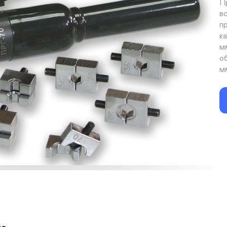
П
в
п
к
м
о
м