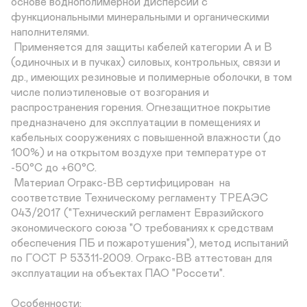
основе воднополимерной дисперсии с 
функциональными минеральными и органическими 
наполнителями.

 Применяется для защиты кабелей категории А и В 
(одиночных и в пучках) силовых, контрольных, связи и 
др., имеющих резиновые и полимерные оболочки, в том 
числе полиэтиленовые от возгорания и 
распространения горения. Огнезащитное покрытие 
предназначено для эксплуатации в помещениях и 
кабельных сооружениях с повышенной влажности (до 
100%) и на открытом воздухе при температуре от 
-50°С до +60°С. 

 Материал Огракс-ВВ сертифицирован  на 
соответствие Техническому регламенту ТРEAЭС 
043/2017 ("Технический регламент Евразийского 
экономического союза "О требованиях к средствам 
обеспечения ПБ и пожаротушения"), метод испытаний 
по ГОСТ Р 53311-2009. Огракс-ВВ аттестован для 
эксплуатации на объектах ПАО "Россети". 

Особенности:
