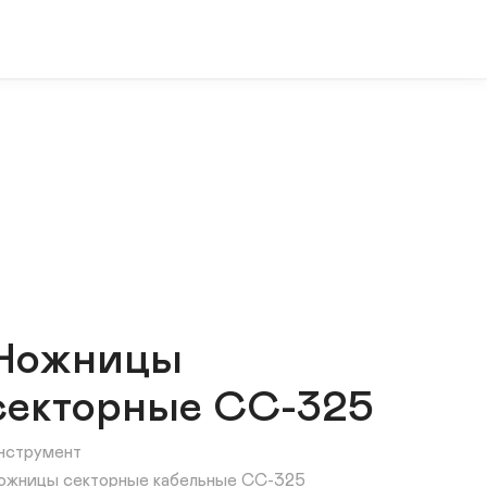
Ножницы
секторные СС-325
нструмент
ожницы секторные кабельные СС-325 