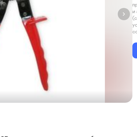
п
и
(
у
с